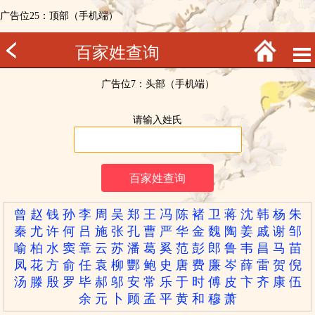
广告位25：顶部（手机端）
百家姓查询
广告位7：头部（手机端）
请输入姓氏
曾
赵
钱
孙
李
周
吴
郑
王
冯
陈
褚
卫
蒋
沈
韩
杨
朱
秦
尤
许
何
吕
施
张
孔
曹
严
华
金
魏
陶
姜
戚
谢
邹
喻
柏
水
窦
章
云
苏
潘
葛
奚
范
彭
郎
鲁
韦
昌
马
苗
凤
花
方
俞
任
袁
柳
酆
鲍
史
唐
费
廉
岑
薛
雷
贺
倪
汤
滕
殷
罗
毕
郝
邬
安
常
乐
于
时
傅
皮
卞
齐
康
伍
余
元
卜
顾
孟
平
黄
和
穆
萧