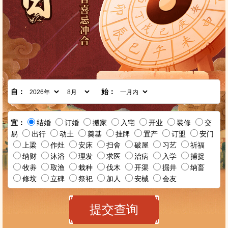
自：
始：
宜：
结婚
订婚
搬家
入宅
开业
装修
交
易
出行
动土
奠基
挂牌
置产
订盟
安门
上梁
作灶
安床
扫舍
破屋
习艺
祈福
纳财
沐浴
理发
求医
治病
入学
捕捉
牧养
取渔
栽种
伐木
开渠
掘井
纳畜
修坟
立碑
祭祀
加人
安械
会友