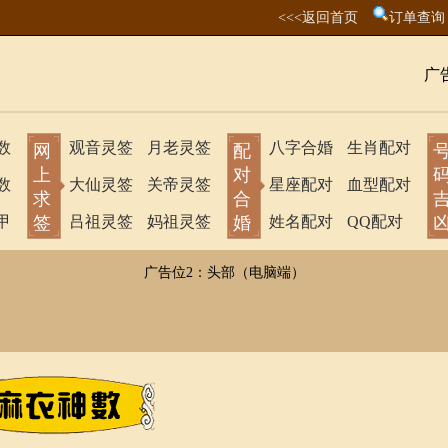
<<<返回首页
订单查询
广
数
观音灵签
月老灵签
八字合婚
生肖配对
网
配
上
对
数
大仙灵签
关帝灵签
星座配对
血型配对
求
合
甲
签
吕祖灵签
妈祖灵签
婚
姓名配对
QQ配对
广告位2：头部（电脑端）