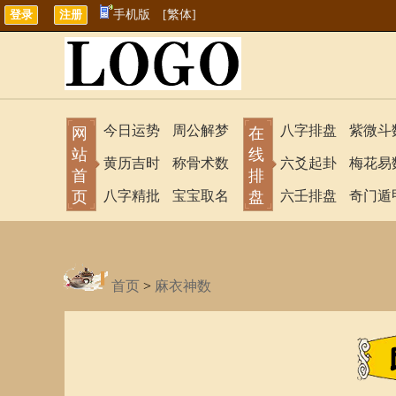
手机版
[繁体]
今日运势
周公解梦
八字排盘
紫微斗
网
在
站
线
黄历吉时
称骨术数
六爻起卦
梅花易
首
排
页
八字精批
宝宝取名
盘
六壬排盘
奇门遁
首页
>
麻衣神数