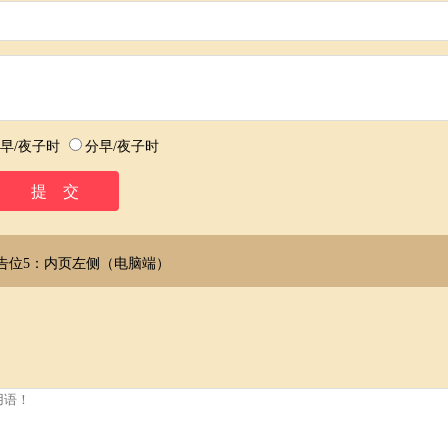
早/夜子时
分早/夜子时
告位5：内页左侧（电脑端）