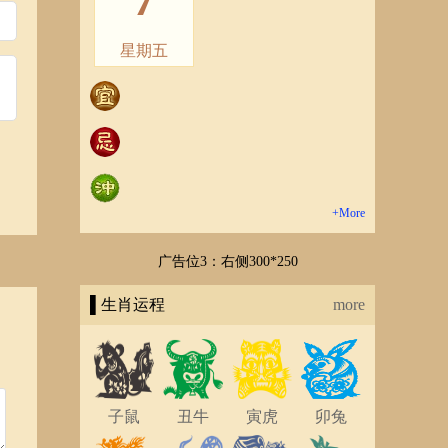
星期五
+More
广告位3：右侧300*250
▌生肖运程
more
子鼠
丑牛
寅虎
卯兔