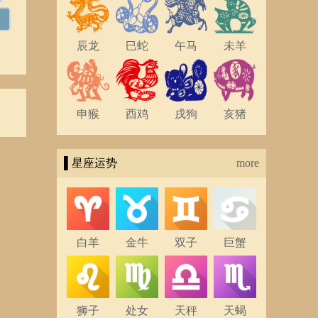
辰龙
巳蛇
午马
未羊
申猴
酉鸡
戌狗
亥猪
▌星座运势
more
白羊
金牛
双子
巨蟹
狮子
处女
天秤
天蝎