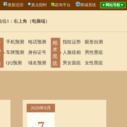
查新旧历
真太阳时
咨询平台
商城系统
告位1：右上角（电脑端）
手机预测
电话预测
指纹运势
眼形自测
号
相
码
术
车牌预测
身份证号
人脸痣相
男性墨痣
吉
黑
凶
QQ预测
域名预测
痣
男女面痣
女性黑痣
2026年8月
7