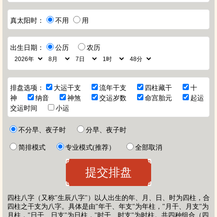
真太阳时：
不用
用
出生日期：
公历
农历
排盘选项：
大运干支
流年干支
四柱藏干
十
神
纳音
神煞
交运岁数
命宫胎元
起运
交运时间
小运
不分早、夜子时
分早、夜子时
简排模式
专业模式(推荐）
全部取消
四柱八字（又称"生辰八字"）以人出生的年、月、日、时为四柱，合
四柱之干支为八字。具体是由"年干、年支"为年柱，"月干、月支"为
月柱，"日干、日支"为日柱，"时干、时支"为时柱。共四种组合（四