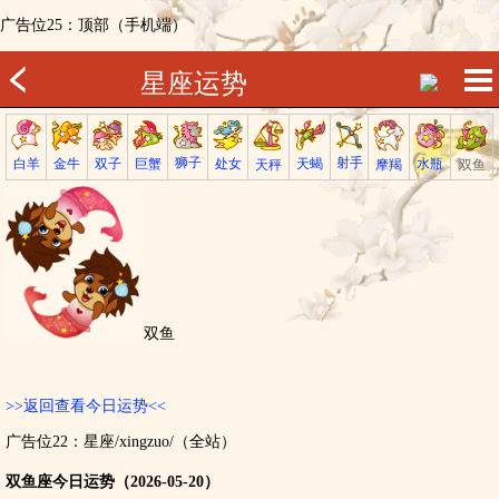
广告位25：顶部（手机端）
星座运势
射手
狮子
巨蟹
金牛
处女
白羊
天蝎
双子
水瓶
双鱼
天秤
摩羯
双鱼
>>返回查看今日运势<<
广告位22：星座/xingzuo/（全站）
双鱼座今日运势（2026-05-20）