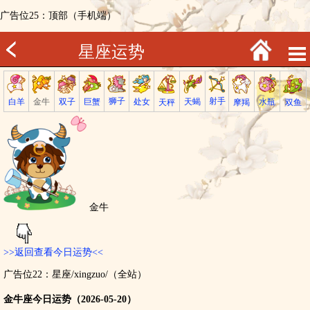
广告位25：顶部（手机端）
星座运势
射手
狮子
巨蟹
金牛
处女
白羊
天蝎
双子
水瓶
双鱼
天秤
摩羯
金牛
>>返回查看今日运势<<
广告位22：星座/xingzuo/（全站）
金牛座今日运势（2026-05-20）