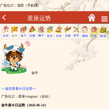
广告位25：顶部（手机端）
星座运势
射手
狮子
巨蟹
金牛
处女
白羊
天蝎
双子
水瓶
双鱼
天秤
摩羯
金牛
>>返回查看今日运势<<
广告位22：星座/xingzuo/（全站）
金牛座今日运势（2026-06-14）