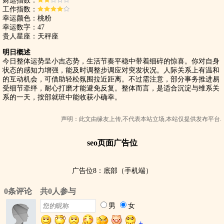
财运指数：
工作指数：
幸运颜色：桃粉
幸运数字：47
贵人星座：天秤座
明日概述
今日整体运势呈小吉态势，生活节奏平稳中带着细碎的惊喜。你对自身
状态的感知力增强，能及时调整步调应对突发状况。人际关系上有温和
的互动机会，可借助轻松氛围拉近距离。不过需注意，部分事务推进易
受细节牵绊，耐心打磨才能避免反复。整体而言，是适合沉淀与维系关
系的一天，按部就班中能收获小确幸。
声明：此文由
缘友
上传,不代表本站立场,本站仅提供发布平台.
seo页面广告位
广告位8：底部（手机端）