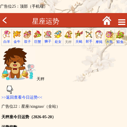
广告位25：顶部（手机端）
星座运势
射手
狮子
巨蟹
金牛
处女
白羊
天蝎
双子
水瓶
双鱼
天秤
摩羯
天秤
>>返回查看今日运势<<
广告位22：星座/xingzuo/（全站）
天秤座今日运势（2026-05-20）