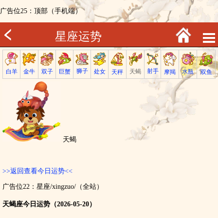
广告位25：顶部（手机端）
星座运势
射手
狮子
巨蟹
金牛
处女
白羊
天蝎
双子
水瓶
双鱼
天秤
摩羯
天蝎
>>返回查看今日运势<<
广告位22：星座/xingzuo/（全站）
天蝎座今日运势（2026-05-20）