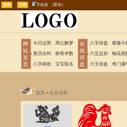
手机版
[繁体]
今日运势
周公解梦
八字排盘
紫微斗
网
在
站
线
黄历吉时
称骨术数
六爻起卦
梅花易
首
排
页
八字精批
宝宝取名
盘
六壬排盘
奇门遁
首页
>
生肖运程