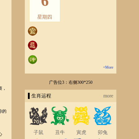
6
星期四
+More
广告位3：右侧300*250
烦，
▌生肖运程
more
你的
子鼠
丑牛
寅虎
卯兔
心