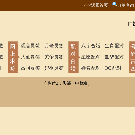
<<<返回首页
订单查询
广
数
观音灵签
月老灵签
八字合婚
生肖配对
网
配
上
对
数
大仙灵签
关帝灵签
星座配对
血型配对
求
合
甲
签
吕祖灵签
妈祖灵签
婚
姓名配对
QQ配对
广告位2：头部（电脑端）