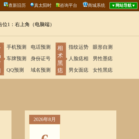
查新旧历
真太阳时
咨询平台
商城系统
告位1：右上角（电脑端）
手机预测
电话预测
指纹运势
眼形自测
号
相
码
术
车牌预测
身份证号
人脸痣相
男性墨痣
吉
黑
凶
QQ预测
域名预测
痣
男女面痣
女性黑痣
2026年8月