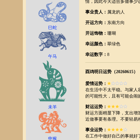
情，因此今天适合多做事少
事业贵人：
属龙的人
开运方向：
东南方向
巳蛇
开运饰物：
珊瑚
幸运颜色：
翠绿色
幸运数字：
8
午马
酉鸡明日运势（20260615）
爱情运势：
在生活中不太平稳。与家人
的可能性大，且有可能会闹
财运运势：
未羊
财运方面稍显下降，支出增
近做事要有条理。不要轻易
事业运势：
在工作中做好自己的事就好
申猴