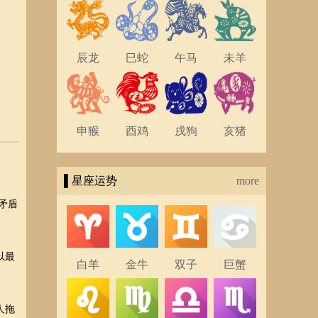
辰龙
巳蛇
午马
未羊
申猴
酉鸡
戌狗
亥猪
▌星座运势
more
矛盾
以最
白羊
金牛
双子
巨蟹
人拖