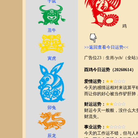
子鼠
鸡
丑牛
>>返回查看今日运势<<
广告位23：生肖/ych/（全站
寅虎
酉鸡今日运势（20260614）
爱情运势：
今天的感情运相对来说算平
而让你的好心被当作驴肝肺
财运运势：
卯兔
财运今天一般般，没什么大
财流失。
事业运势：
今天的工作运不错，但与人
辰龙