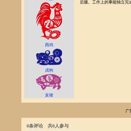
后腿。工作上的事能独立完
酉鸡
戌狗
亥猪
广