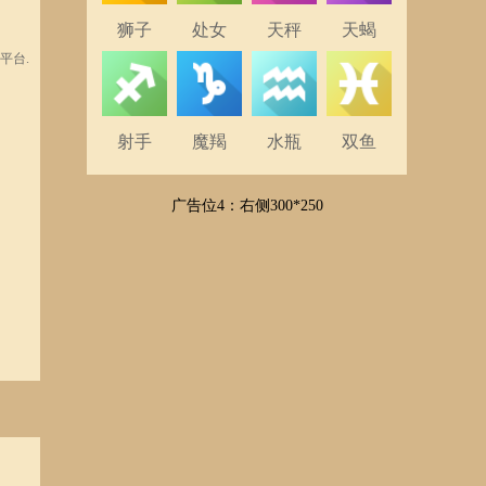
狮子
处女
天秤
天蝎
平台.
射手
魔羯
水瓶
双鱼
广告位4：右侧300*250