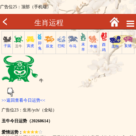
广告位25：顶部（手机端）
生肖运程
卯
未
酉
子鼠
巳蛇
寅虎
亥猪
丑牛
午马
辰龙
戌狗
申猴
兔
羊
鸡
牛
>>返回查看今日运势<<
广告位23：生肖/ych/（全站）
丑牛今日运势（20260614）
爱情运势：