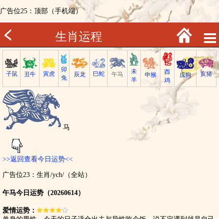
广告位25：顶部（手机端）
生肖运程
卯
未
酉
子鼠
巳蛇
寅虎
亥猪
丑牛
午马
辰龙
戌狗
申猴
兔
羊
鸡
马
>>返回查看今日运势<<
广告位23：生肖/ych/（全站）
午马今日运势（20260614）
爱情运势：