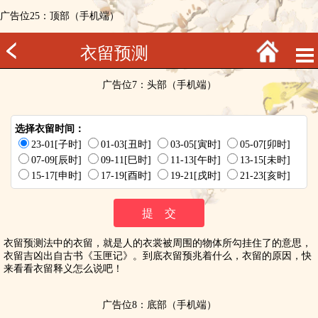
广告位25：顶部（手机端）
衣留预测
广告位7：头部（手机端）
选择衣留时间：
23-01[子时]
01-03[丑时]
03-05[寅时]
05-07[卯时]
07-09[辰时]
09-11[巳时]
11-13[午时]
13-15[未时]
15-17[申时]
17-19[酉时]
19-21[戌时]
21-23[亥时]
衣留预测法中的衣留，就是人的衣裳被周围的物体所勾挂住了的意思，
衣留吉凶出自古书《玉匣记》。到底衣留预兆着什么，衣留的原因，快
来看看衣留释义怎么说吧！
广告位8：底部（手机端）