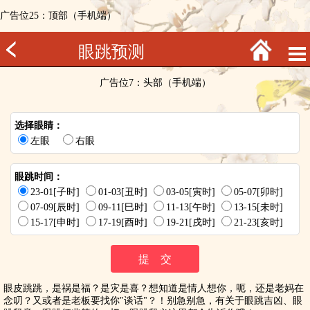
广告位25：顶部（手机端）
眼跳预测
广告位7：头部（手机端）
选择眼睛：
左眼
右眼
眼跳时间：
23-01[子时]
01-03[丑时]
03-05[寅时]
05-07[卯时]
07-09[辰时]
09-11[巳时]
11-13[午时]
13-15[未时]
15-17[申时]
17-19[酉时]
19-21[戌时]
21-23[亥时]
眼皮跳跳，是祸是福？是灾是喜？想知道是情人想你，呃，还是老妈在
念叨？又或者是老板要找你"谈话"？！别急别急，有关于眼跳吉凶、眼